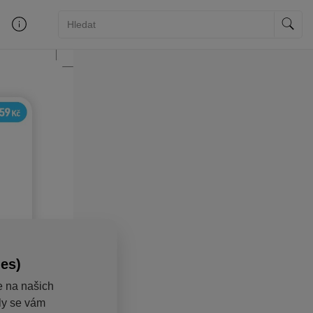
ies)
e na našich
aly se vám