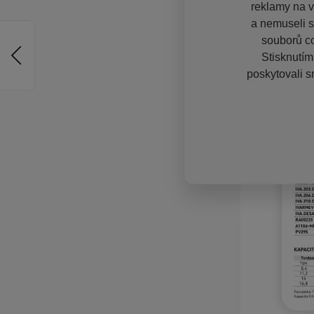
reklamy na vě
a nemuseli s
souborů co
Stisknutím
poskytovali s