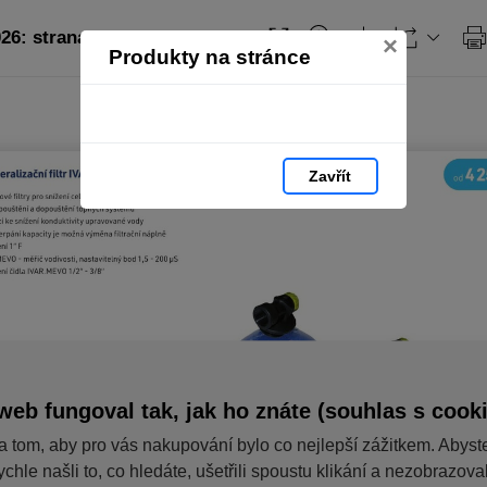
26: strana 8
×
Produkty na stránce
Zavřít
web fungoval tak, jak ho znáte (souhlas s cook
a tom, aby pro vás nakupování bylo co nejlepší zážitkem. Abyst
ychle našli to, co hledáte, ušetřili spoustu klikání a nezobrazov