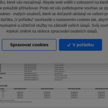
ci, které vás nezajímají. Abyste web viděli v zobrazení na které 
e pokaždé přihlašovat. Proto od vás potřebujeme souhlas se z
okies - malých souborů, které se dočasně ukládají ve vašem pro
 tlačítka „V pořádku“ souhlasíte s nastavením cookies tak, aby
mysluplné a užitečné služby na základě vašich údajů. Svůj sou
kdykoli změnit na stránce zpracování osobních údajů.
Spravovat cookies
V pořádku