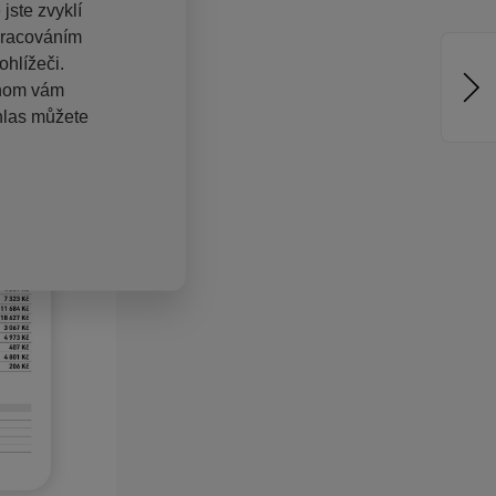
jste zvyklí
pracováním
hlížeči.
chom vám
hlas můžete