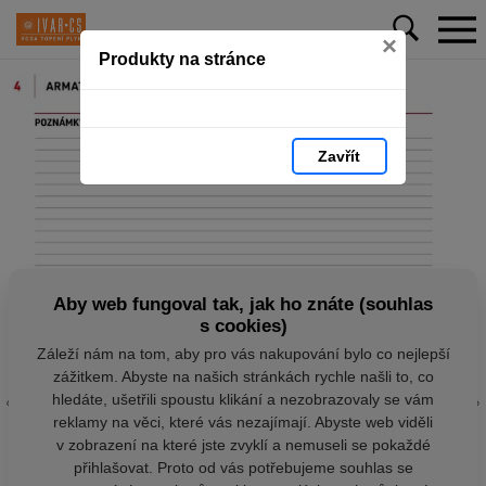
×
Produkty na stránce
Zavřít
Aby web fungoval tak, jak ho znáte (souhlas
s cookies)
Záleží nám na tom, aby pro vás nakupování bylo co nejlepší
zážitkem. Abyste na našich stránkách rychle našli to, co
hledáte, ušetřili spoustu klikání a nezobrazovaly se vám
reklamy na věci, které vás nezajímají. Abyste web viděli
v zobrazení na které jste zvyklí a nemuseli se pokaždé
přihlašovat. Proto od vás potřebujeme souhlas se