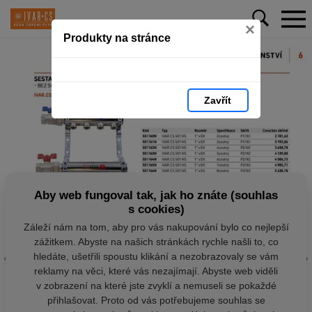
×
Produkty na stránce
Zavřít
Aby web fungoval tak, jak ho znáte (souhlas
s cookies)
Záleží nám na tom, aby pro vás nakupování bylo co nejlepší
zážitkem. Abyste na našich stránkách rychle našli to, co
hledáte, ušetřili spoustu klikání a nezobrazovaly se vám
reklamy na věci, které vás nezajímají. Abyste web viděli
v zobrazení na které jste zvyklí a nemuseli se pokaždé
přihlašovat. Proto od vás potřebujeme souhlas se