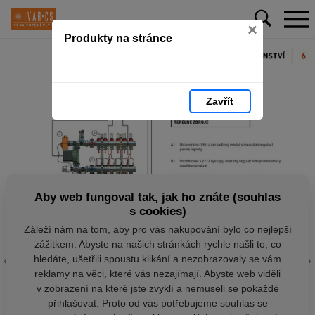
×
Produkty na stránce
Zavřít
Aby web fungoval tak, jak ho znáte (souhlas
s cookies)
Záleží nám na tom, aby pro vás nakupování bylo co nejlepší
zážitkem. Abyste na našich stránkách rychle našli to, co
hledáte, ušetřili spoustu klikání a nezobrazovaly se vám
reklamy na věci, které vás nezajímají. Abyste web viděli
v zobrazení na které jste zvyklí a nemuseli se pokaždé
přihlašovat. Proto od vás potřebujeme souhlas se