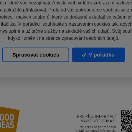
ci, které vás nezajímají. Abyste web viděli v zobrazení na které 
e pokaždé přihlašovat. Proto od vás potřebujeme souhlas se z
okies - malých souborů, které se dočasně ukládají ve vašem pro
 tlačítka „V pořádku“ souhlasíte s nastavením cookies tak, aby
mysluplné a užitečné služby na základě vašich údajů. Svůj sou
kdykoli změnit na stránce zpracování osobních údajů.
Spravovat cookies
V pořádku