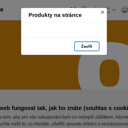
56
×
Produkty na stránce
Zavřít
web fungoval tak, jak ho znáte (souhlas s cook
a tom, aby pro vás nakupování bylo co nejlepší zážitkem. Abyst
ychle našli to, co hledáte, ušetřili spoustu klikání a nezobrazov