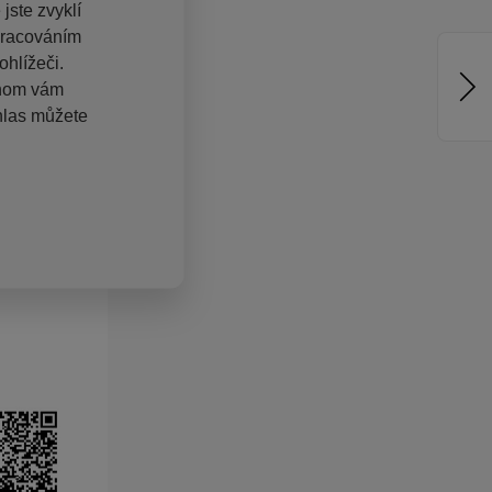
jste zvyklí
pracováním
hlížeči.
chom vám
hlas můžete