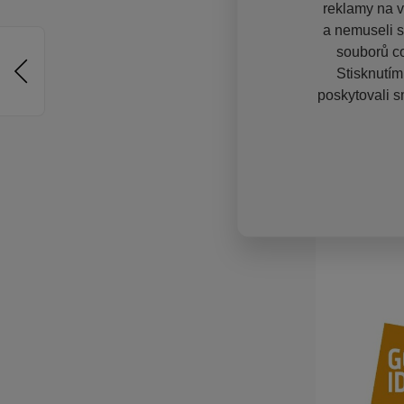
reklamy na vě
a nemuseli s
souborů co
Stisknutím
poskytovali s