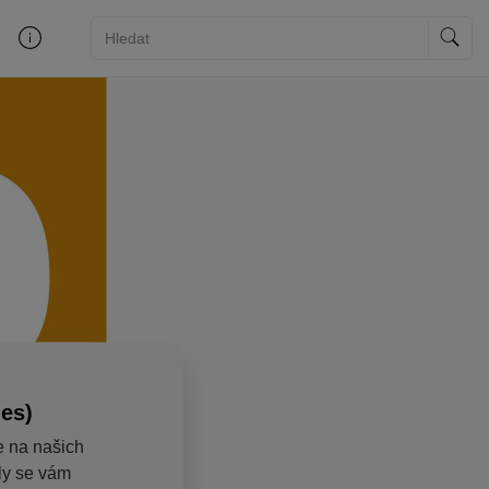
ies)
e na našich
aly se vám