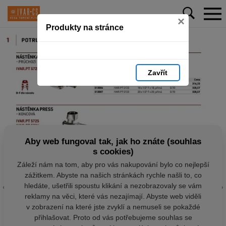
×
Produkty na stránce
Zavřít
Aby web fungoval tak, jak ho znáte (souhlas
s cookies)
Záleží nám na tom, aby pro vás nakupování bylo co nejlepší
zážitkem. Abyste na našich stránkách rychle našli to, co
hledáte, ušetřili spoustu klikání a nezobrazovaly se vám
reklamy na věci, které vás nezajímají. Abyste web viděli
v zobrazení na které jste zvyklí a nemuseli se pokaždé
přihlašovat. Proto od vás potřebujeme souhlas se