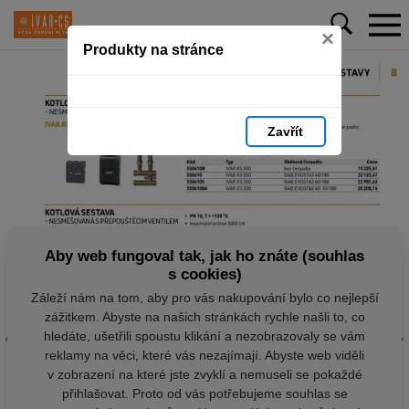
×
Produkty na stránce
Zavřít
Aby web fungoval tak, jak ho znáte (souhlas
s cookies)
Záleží nám na tom, aby pro vás nakupování bylo co nejlepší
zážitkem. Abyste na našich stránkách rychle našli to, co
hledáte, ušetřili spoustu klikání a nezobrazovaly se vám
reklamy na věci, které vás nezajímají. Abyste web viděli
v zobrazení na které jste zvyklí a nemuseli se pokaždé
přihlašovat. Proto od vás potřebujeme souhlas se