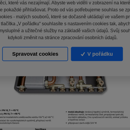
ci, které vás nezajímají. Abyste web viděli v zobrazení na které 
e pokaždé přihlašovat. Proto od vás potřebujeme souhlas se z
okies - malých souborů, které se dočasně ukládají ve vašem pro
 tlačítka „V pořádku“ souhlasíte s nastavením cookies tak, aby
mysluplné a užitečné služby na základě vašich údajů. Svůj sou
kdykoli změnit na stránce zpracování osobních údajů.
Spravovat cookies
V pořádku