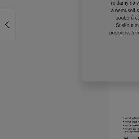
reklamy na vě
a nemuseli s
souborů co
Stisknutím
poskytovali s