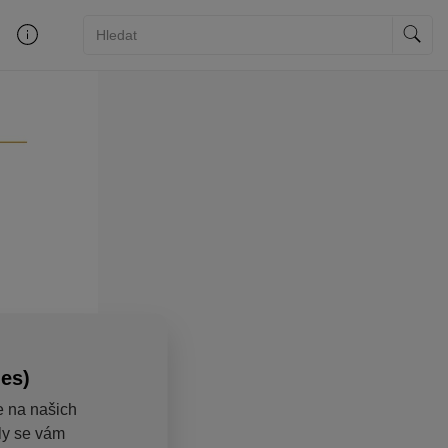
ies)
e na našich
aly se vám