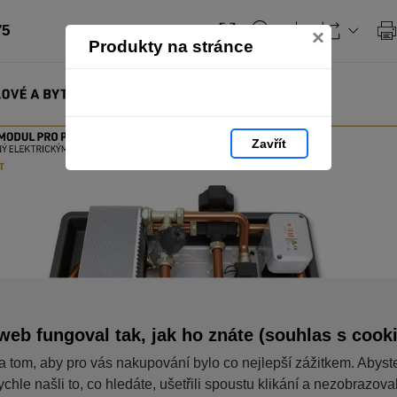
75
×
Produkty na stránce
Zavřít
web fungoval tak, jak ho znáte (souhlas s cook
a tom, aby pro vás nakupování bylo co nejlepší zážitkem. Abyst
ychle našli to, co hledáte, ušetřili spoustu klikání a nezobrazov