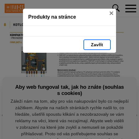
×
Produkty na stránce
Zavřít
Aby web fungoval tak, jak ho znáte (souhlas
s cookies)
Záleží nám na tom, aby pro vás nakupování bylo co nejlepší
zážitkem. Abyste na našich stránkách rychle našli to, co
hledáte, ušetřili spoustu klikání a nezobrazovaly se vám
reklamy na věci, které vás nezajímají. Abyste web viděli
v zobrazení na které jste zvyklí a nemuseli se pokaždé
přihlašovat. Proto od vás potřebujeme souhlas se