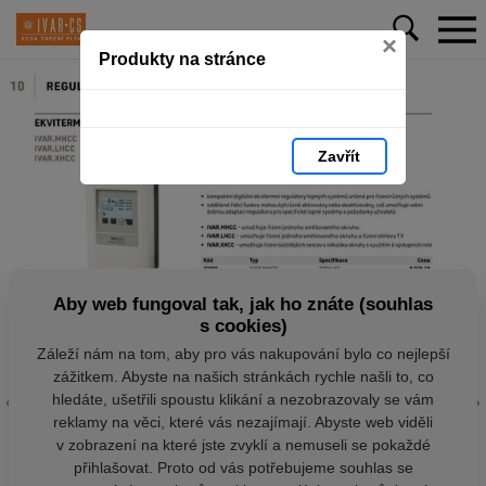
×
Produkty na stránce
Zavřít
Aby web fungoval tak, jak ho znáte (souhlas
s cookies)
Záleží nám na tom, aby pro vás nakupování bylo co nejlepší
zážitkem. Abyste na našich stránkách rychle našli to, co
hledáte, ušetřili spoustu klikání a nezobrazovaly se vám
reklamy na věci, které vás nezajímají. Abyste web viděli
v zobrazení na které jste zvyklí a nemuseli se pokaždé
přihlašovat. Proto od vás potřebujeme souhlas se