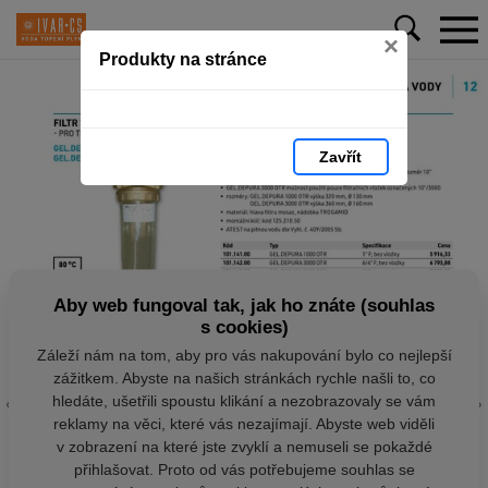
×
Produkty na stránce
Zavřít
Aby web fungoval tak, jak ho znáte (souhlas
s cookies)
Záleží nám na tom, aby pro vás nakupování bylo co nejlepší
zážitkem. Abyste na našich stránkách rychle našli to, co
hledáte, ušetřili spoustu klikání a nezobrazovaly se vám
reklamy na věci, které vás nezajímají. Abyste web viděli
v zobrazení na které jste zvyklí a nemuseli se pokaždé
přihlašovat. Proto od vás potřebujeme souhlas se