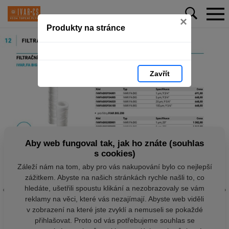
×
Produkty na stránce
Zavřít
Aby web fungoval tak, jak ho znáte (souhlas
s cookies)
Záleží nám na tom, aby pro vás nakupování bylo co nejlepší
zážitkem. Abyste na našich stránkách rychle našli to, co
hledáte, ušetřili spoustu klikání a nezobrazovaly se vám
reklamy na věci, které vás nezajímají. Abyste web viděli
v zobrazení na které jste zvyklí a nemuseli se pokaždé
přihlašovat. Proto od vás potřebujeme souhlas se