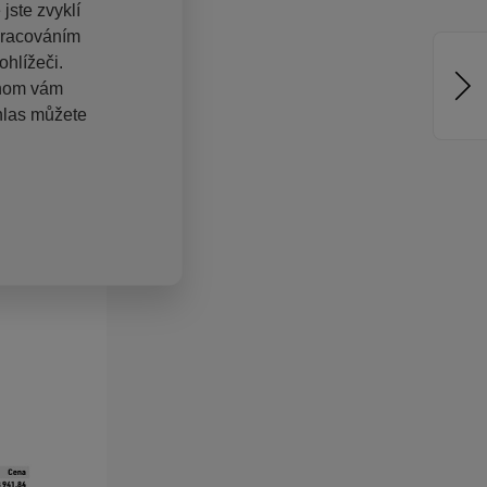
jste zvyklí
pracováním
hlížeči.
chom vám
hlas můžete