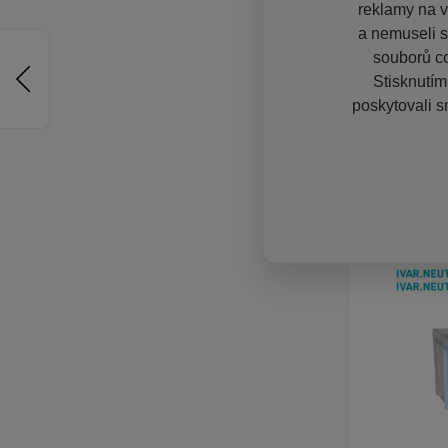
reklamy na vě
a nemuseli s
souborů co
Stisknutím
poskytovali s