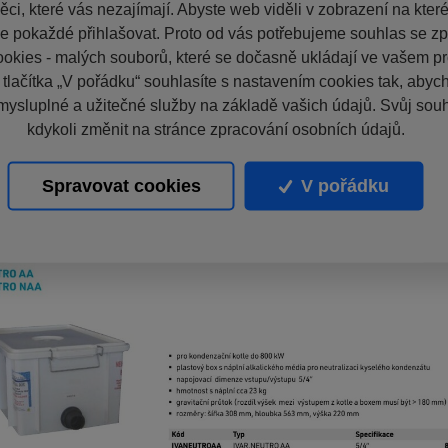
ci, které vás nezajímají. Abyste web viděli v zobrazení na které 
e pokaždé přihlašovat. Proto od vás potřebujeme souhlas se z
okies - malých souborů, které se dočasně ukládají ve vašem pro
 tlačítka „V pořádku“ souhlasíte s nastavením cookies tak, aby
mysluplné a užitečné služby na základě vašich údajů. Svůj sou
kdykoli změnit na stránce zpracování osobních údajů.
Spravovat cookies
V pořádku