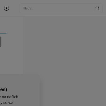
ies)
e na našich
aly se vám