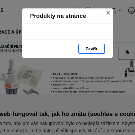
45
×
Produkty na stránce
Zavřít
web fungoval tak, jak ho znáte (souhlas s cook
a tom, aby pro vás nakupování bylo co nejlepší zážitkem. Abyst
ychle našli to, co hledáte, ušetřili spoustu klikání a nezobrazov