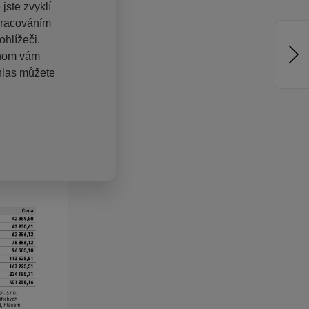
jste zvyklí
pracováním
hlížeči.
chom vám
hlas můžete