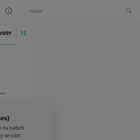
ies)
e na našich
aly se vám