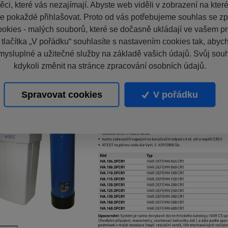
ci, které vás nezajímají. Abyste web viděli v zobrazení na které 
e pokaždé přihlašovat. Proto od vás potřebujeme souhlas se z
okies - malých souborů, které se dočasně ukládají ve vašem pro
 tlačítka „V pořádku“ souhlasíte s nastavením cookies tak, aby
mysluplné a užitečné služby na základě vašich údajů. Svůj sou
kdykoli změnit na stránce zpracování osobních údajů.
Spravovat cookies
V pořádku