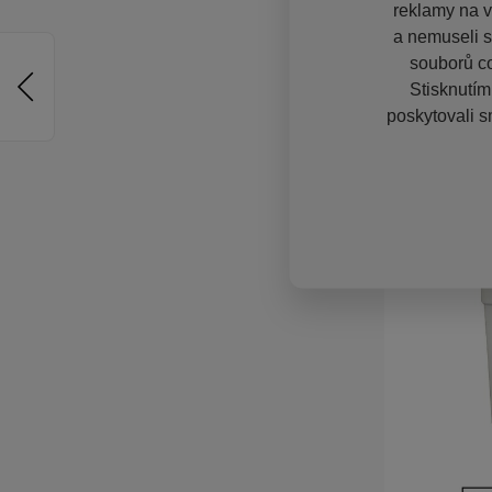
reklamy na vě
a nemuseli s
souborů co
Stisknutím
poskytovali s