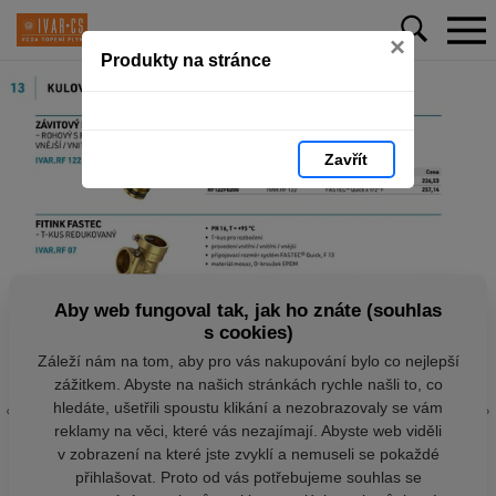
×
Produkty na stránce
Zavřít
Aby web fungoval tak, jak ho znáte (souhlas
s cookies)
Záleží nám na tom, aby pro vás nakupování bylo co nejlepší
zážitkem. Abyste na našich stránkách rychle našli to, co
hledáte, ušetřili spoustu klikání a nezobrazovaly se vám
reklamy na věci, které vás nezajímají. Abyste web viděli
v zobrazení na které jste zvyklí a nemuseli se pokaždé
přihlašovat. Proto od vás potřebujeme souhlas se