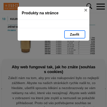
×
Produkty na stránce
Zavřít
Aby web fungoval tak, jak ho znáte (souhlas
s cookies)
Záleží nám na tom, aby pro vás nakupování bylo co nejlepší
zážitkem. Abyste na našich stránkách rychle našli to, co
hledáte, ušetřili spoustu klikání a nezobrazovaly se vám
reklamy na věci, které vás nezajímají. Abyste web viděli
v zobrazení na které jste zvyklí a nemuseli se pokaždé
přihlašovat. Proto od vás potřebujeme souhlas se