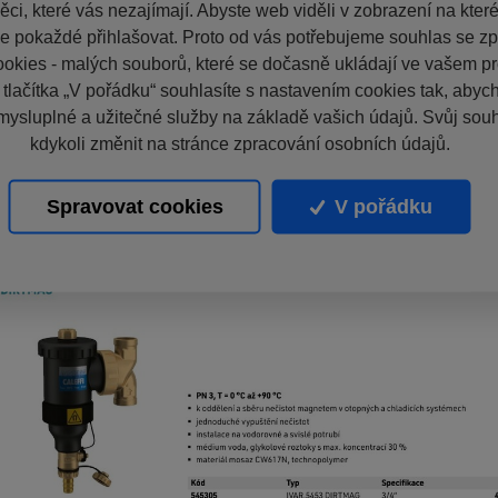
ci, které vás nezajímají. Abyste web viděli v zobrazení na které 
e pokaždé přihlašovat. Proto od vás potřebujeme souhlas se z
okies - malých souborů, které se dočasně ukládají ve vašem pro
 tlačítka „V pořádku“ souhlasíte s nastavením cookies tak, aby
mysluplné a užitečné služby na základě vašich údajů. Svůj sou
kdykoli změnit na stránce zpracování osobních údajů.
Spravovat cookies
V pořádku