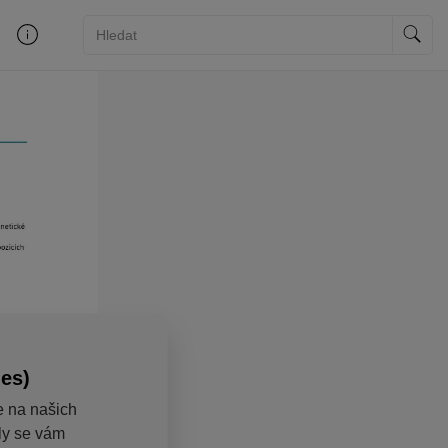
ies)
e na našich
aly se vám