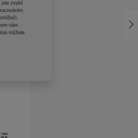
jste zvyklí
pracováním
hlížeči.
chom vám
hlas můžete