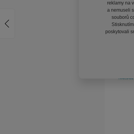
reklamy na vě
a nemuseli s
souborů co
Stisknutím
poskytovali s