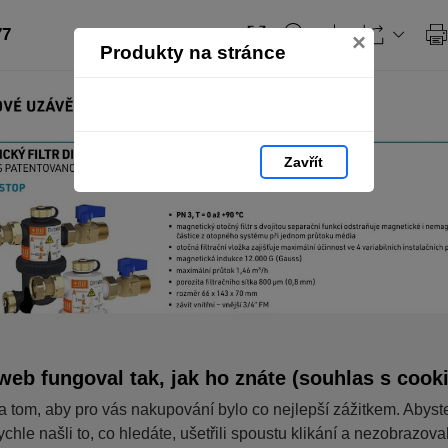
77
×
Produkty na stránce
Zavřít
web fungoval tak, jak ho znáte (souhlas s cook
a tom, aby pro vás nakupování bylo co nejlepší zážitkem. Abyst
ychle našli to, co hledáte, ušetřili spoustu klikání a nezobrazov