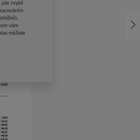
jste zvyklí
pracováním
hlížeči.
chom vám
hlas můžete