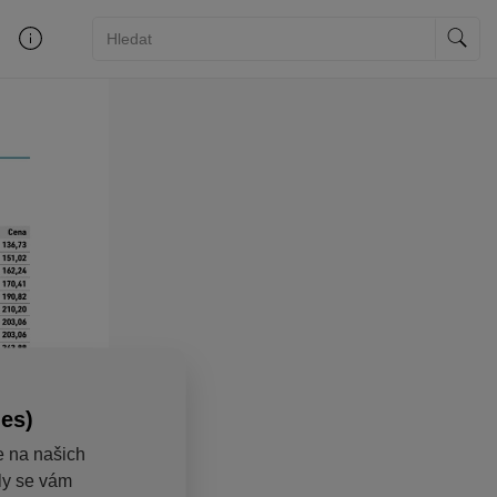
ies)
e na našich
aly se vám