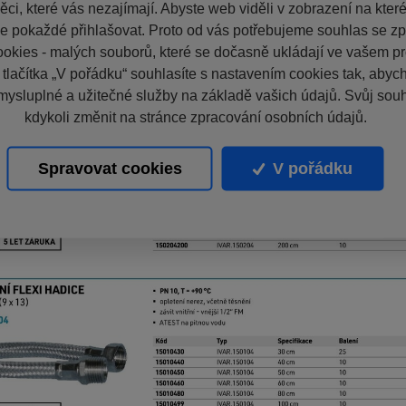
ci, které vás nezajímají. Abyste web viděli v zobrazení na které 
e pokaždé přihlašovat. Proto od vás potřebujeme souhlas se z
okies - malých souborů, které se dočasně ukládají ve vašem pro
 tlačítka „V pořádku“ souhlasíte s nastavením cookies tak, aby
mysluplné a užitečné služby na základě vašich údajů. Svůj sou
kdykoli změnit na stránce zpracování osobních údajů.
Spravovat cookies
V pořádku