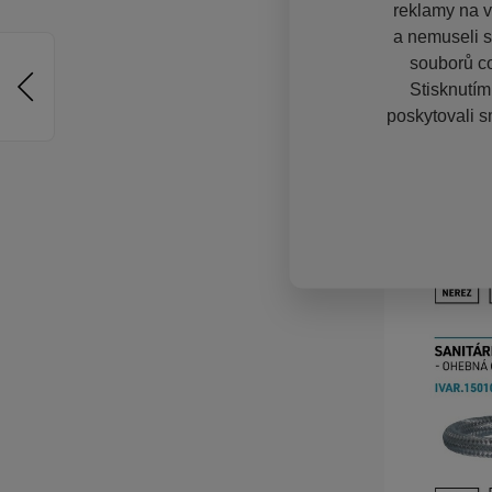
reklamy na vě
a nemuseli s
souborů co
Stisknutím
poskytovali s