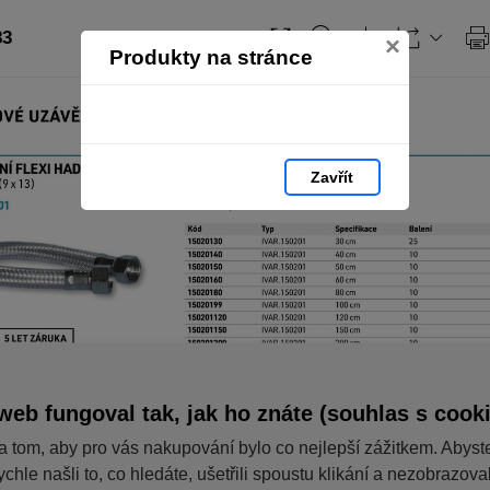
83
×
Produkty na stránce
Zavřít
web fungoval tak, jak ho znáte (souhlas s cook
a tom, aby pro vás nakupování bylo co nejlepší zážitkem. Abyst
ychle našli to, co hledáte, ušetřili spoustu klikání a nezobrazov