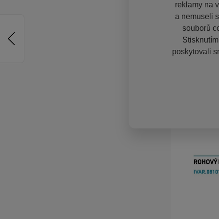
reklamy na vě
a nemuseli s
souborů co
Stisknutím
poskytovali s