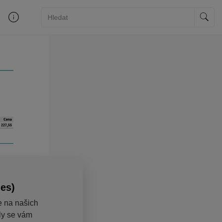
ies)
e na našich
aly se vám