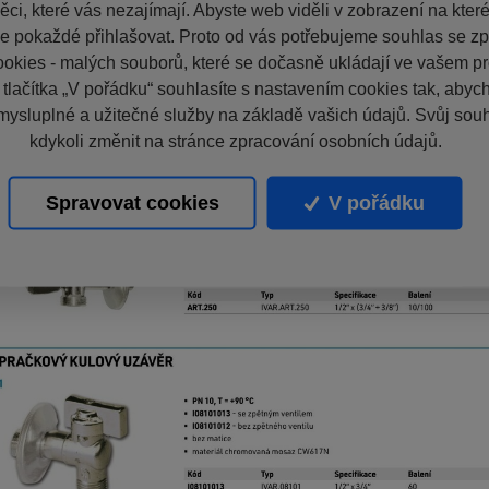
ci, které vás nezajímají. Abyste web viděli v zobrazení na které 
e pokaždé přihlašovat. Proto od vás potřebujeme souhlas se z
okies - malých souborů, které se dočasně ukládají ve vašem pro
 tlačítka „V pořádku“ souhlasíte s nastavením cookies tak, aby
mysluplné a užitečné služby na základě vašich údajů. Svůj sou
kdykoli změnit na stránce zpracování osobních údajů.
Spravovat cookies
V pořádku