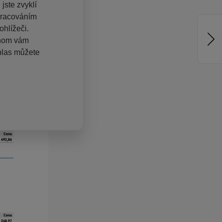
jste zvyklí
pracováním
hlížeči.
chom vám
hlas můžete