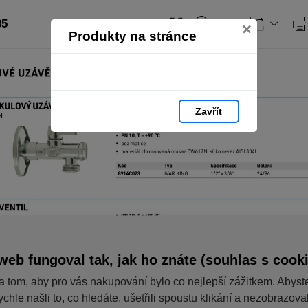
85
×
Produkty na stránce
Zavřít
web fungoval tak, jak ho znáte (souhlas s cook
a tom, aby pro vás nakupování bylo co nejlepší zážitkem. Abyst
ychle našli to, co hledáte, ušetřili spoustu klikání a nezobrazov