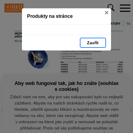
×
Produkty na stránce
Zavřít
Aby web fungoval tak, jak ho znáte (souhlas
s cookies)
Záleží nám na tom, aby pro vás nakupování bylo co nejlepší
zážitkem. Abyste na našich stránkách rychle našli to, co
hledáte, ušetřili spoustu klikání a nezobrazovaly se vám
reklamy na věci, které vás nezajímají. Abyste web viděli
v zobrazení na které jste zvyklí a nemuseli se pokaždé
přihlašovat. Proto od vás potřebujeme souhlas se