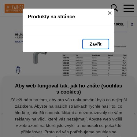
×
Produkty na stránce
Zavřít
Aby web fungoval tak, jak ho znáte (souhlas
s cookies)
Záleží nám na tom, aby pro vás nakupování bylo co nejlepší
zážitkem. Abyste na našich stránkách rychle našli to, co
hledáte, ušetřili spoustu klikání a nezobrazovaly se vám
reklamy na věci, které vás nezajímají. Abyste web viděli
v zobrazení na které jste zvyklí a nemuseli se pokaždé
přihlašovat. Proto od vás potřebujeme souhlas se