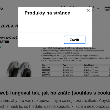
05
×
Produkty na stránce
Zavřít
web fungoval tak, jak ho znáte (souhlas s cook
a tom, aby pro vás nakupování bylo co nejlepší zážitkem. Abyst
ychle našli to, co hledáte, ušetřili spoustu klikání a nezobrazov