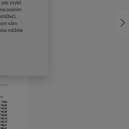
jste zvyklí
pracováním
hlížeči.
chom vám
hlas můžete