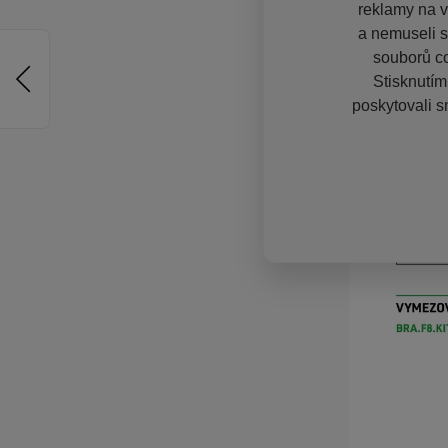
reklamy na vě
a nemuseli s
souborů co
Stisknutím
poskytovali s