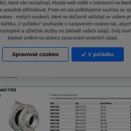
ci, které vás nezajímají. Abyste web viděli v zobrazení na které 
e pokaždé přihlašovat. Proto od vás potřebujeme souhlas se z
okies - malých souborů, které se dočasně ukládají ve vašem pro
 tlačítka „V pořádku“ souhlasíte s nastavením cookies tak, aby
mysluplné a užitečné služby na základě vašich údajů. Svůj sou
kdykoli změnit na stránce zpracování osobních údajů.
Spravovat cookies
V pořádku