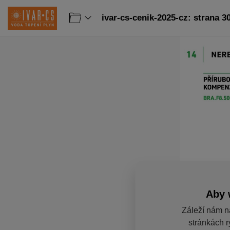
ivar-cs-cenik-2025-cz: strana 3
Aby 
Záleží nám n
stránkách r