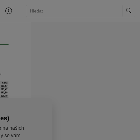
ies)
e na našich
aly se vám