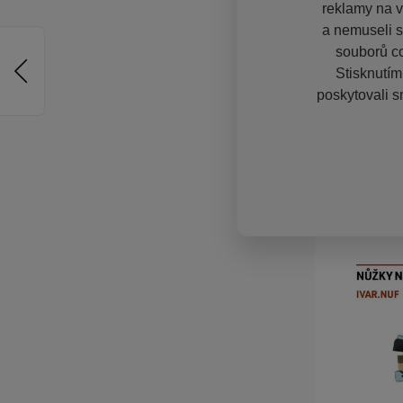
reklamy na vě
a nemuseli s
souborů co
Stisknutím
poskytovali s