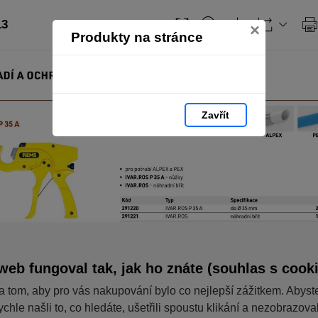
13
×
Produkty na stránce
Zavřít
web fungoval tak, jak ho znáte (souhlas s cook
a tom, aby pro vás nakupování bylo co nejlepší zážitkem. Abyst
ychle našli to, co hledáte, ušetřili spoustu klikání a nezobrazov