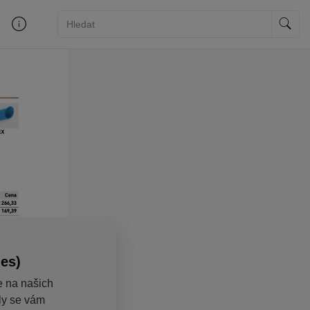
ies)
e na našich
aly se vám