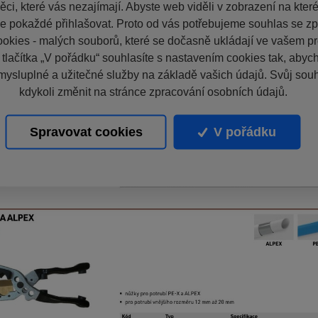
ci, které vás nezajímají. Abyste web viděli v zobrazení na které 
e pokaždé přihlašovat. Proto od vás potřebujeme souhlas se z
okies - malých souborů, které se dočasně ukládají ve vašem pro
 tlačítka „V pořádku“ souhlasíte s nastavením cookies tak, aby
mysluplné a užitečné služby na základě vašich údajů. Svůj sou
kdykoli změnit na stránce zpracování osobních údajů.
Spravovat cookies
V pořádku