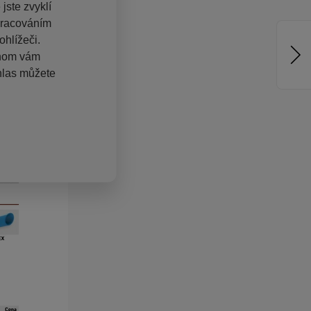
jste zvyklí
pracováním
hlížeči.
chom vám
hlas můžete