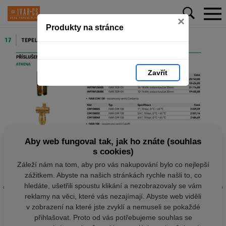
×
Produkty na stránce
Zavřít
Aby web fungoval tak, jak ho znáte (souhlas
s cookies)
Záleží nám na tom, aby pro vás nakupování bylo co nejlepší
zážitkem. Abyste na našich stránkách rychle našli to, co
hledáte, ušetřili spoustu klikání a nezobrazovaly se vám
reklamy na věci, které vás nezajímají. Abyste web viděli
v zobrazení na které jste zvyklí a nemuseli se pokaždé
přihlašovat. Proto od vás potřebujeme souhlas se