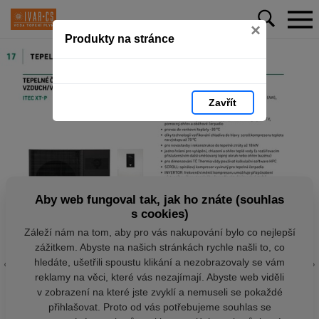
×
Produkty na stránce
Zavřít
Aby web fungoval tak, jak ho znáte (souhlas
s cookies)
Záleží nám na tom, aby pro vás nakupování bylo co nejlepší
zážitkem. Abyste na našich stránkách rychle našli to, co
hledáte, ušetřili spoustu klikání a nezobrazovaly se vám
reklamy na věci, které vás nezajímají. Abyste web viděli
v zobrazení na které jste zvyklí a nemuseli se pokaždé
přihlašovat. Proto od vás potřebujeme souhlas se