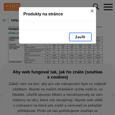
×
Produkty na stránce
Zavřít
Aby web fungoval tak, jak ho znáte (souhlas
s cookies)
Záleží nám na tom, aby pro vás nakupování bylo co nejlepší
zážitkem. Abyste na našich stránkách rychle našli to, co
hledáte, ušetřili spoustu klikání a nezobrazovaly se vám
reklamy na věci, které vás nezajímají. Abyste web viděli
v zobrazení na které jste zvyklí a nemuseli se pokaždé
přihlašovat. Proto od vás potřebujeme souhlas se