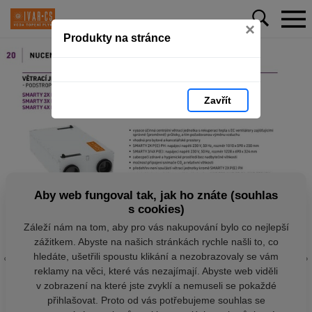
×
Produkty na stránce
Zavřít
Aby web fungoval tak, jak ho znáte (souhlas
s cookies)
Záleží nám na tom, aby pro vás nakupování bylo co nejlepší
zážitkem. Abyste na našich stránkách rychle našli to, co
hledáte, ušetřili spoustu klikání a nezobrazovaly se vám
reklamy na věci, které vás nezajímají. Abyste web viděli
v zobrazení na které jste zvyklí a nemuseli se pokaždé
přihlašovat. Proto od vás potřebujeme souhlas se