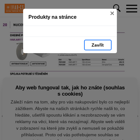
×
Produkty na stránce
Zavřít
Aby web fungoval tak, jak ho znáte (souhlas
s cookies)
Záleží nám na tom, aby pro vás nakupování bylo co nejlepší
zážitkem. Abyste na našich stránkách rychle našli to, co
hledáte, ušetřili spoustu klikání a nezobrazovaly se vám
reklamy na věci, které vás nezajímají. Abyste web viděli
v zobrazení na které jste zvyklí a nemuseli se pokaždé
přihlašovat. Proto od vás potřebujeme souhlas se