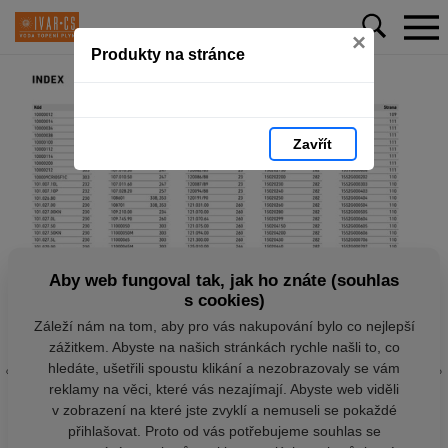
×
Produkty na stránce
Zavřít
Aby web fungoval tak, jak ho znáte (souhlas
s cookies)
Záleží nám na tom, aby pro vás nakupování bylo co nejlepší
zážitkem. Abyste na našich stránkách rychle našli to, co
hledáte, ušetřili spoustu klikání a nezobrazovaly se vám
reklamy na věci, které vás nezajímají. Abyste web viděli
v zobrazení na které jste zvyklí a nemuseli se pokaždé
přihlašovat. Proto od vás potřebujeme souhlas se