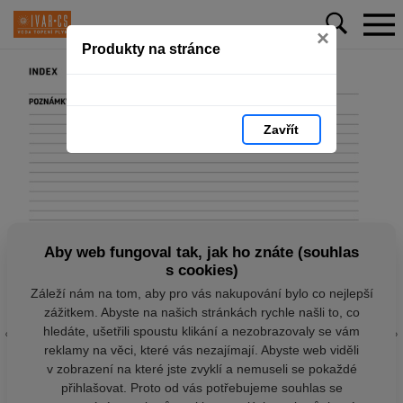
×
Produkty na stránce
Zavřít
Aby web fungoval tak, jak ho znáte (souhlas
s cookies)
Záleží nám na tom, aby pro vás nakupování bylo co nejlepší
zážitkem. Abyste na našich stránkách rychle našli to, co
hledáte, ušetřili spoustu klikání a nezobrazovaly se vám
reklamy na věci, které vás nezajímají. Abyste web viděli
v zobrazení na které jste zvyklí a nemuseli se pokaždé
přihlašovat. Proto od vás potřebujeme souhlas se