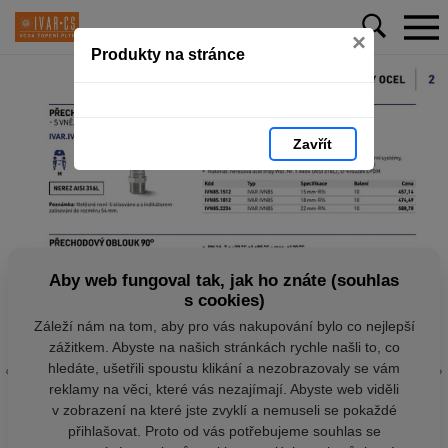
×
Produkty na stránce
Zavřít
Aby web fungoval tak, jak ho znáte (souhlas
s cookies)
Záleží nám na tom, aby pro vás nakupování bylo co nejlepší
zážitkem. Abyste na našich stránkách rychle našli to, co
hledáte, ušetřili spoustu klikání a nezobrazovaly se vám
reklamy na věci, které vás nezajímají. Abyste web viděli
v zobrazení na které jste zvyklí a nemuseli se pokaždé
přihlašovat. Proto od vás potřebujeme souhlas se