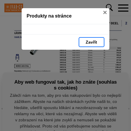
×
Produkty na stránce
Zavřít
Aby web fungoval tak, jak ho znáte (souhlas
s cookies)
Záleží nám na tom, aby pro vás nakupování bylo co nejlepší
zážitkem. Abyste na našich stránkách rychle našli to, co
hledáte, ušetřili spoustu klikání a nezobrazovaly se vám
reklamy na věci, které vás nezajímají. Abyste web viděli
v zobrazení na které jste zvyklí a nemuseli se pokaždé
přihlašovat. Proto od vás potřebujeme souhlas se