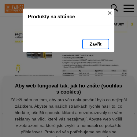
×
Produkty na stránce
Zavřít
Aby web fungoval tak, jak ho znáte (souhlas
s cookies)
Záleží nám na tom, aby pro vás nakupování bylo co nejlepší
zážitkem. Abyste na našich stránkách rychle našli to, co
hledáte, ušetřili spoustu klikání a nezobrazovaly se vám
reklamy na věci, které vás nezajímají. Abyste web viděli
v zobrazení na které jste zvyklí a nemuseli se pokaždé
přihlašovat. Proto od vás potřebujeme souhlas se