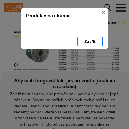
×
Produkty na stránce
Zavřít
Aby web fungoval tak, jak ho znáte (souhlas
s cookies)
Záleží nám na tom, aby pro vás nakupování bylo co nejlepší
zážitkem. Abyste na našich stránkách rychle našli to, co
hledáte, ušetřili spoustu klikání a nezobrazovaly se vám
reklamy na věci, které vás nezajímají. Abyste web viděli
v zobrazení na které jste zvyklí a nemuseli se pokaždé
přihlašovat. Proto od vás potřebujeme souhlas se