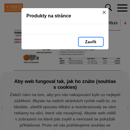
×
Produkty na stránce
Zavřít
Aby web fungoval tak, jak ho znáte (souhlas
s cookies)
Záleží nám na tom, aby pro vás nakupování bylo co nejlepší
zážitkem. Abyste na našich stránkách rychle našli to, co
hledáte, ušetřili spoustu klikání a nezobrazovaly se vám
reklamy na věci, které vás nezajímají. Abyste web viděli
v zobrazení na které jste zvyklí a nemuseli se pokaždé
přihlašovat. Proto od vás potřebujeme souhlas se