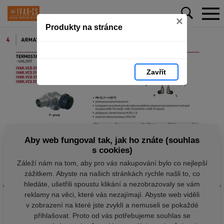
×
Produkty na stránce
Zavřít
Aby web fungoval tak, jak ho znáte (souhlas
s cookies)
Záleží nám na tom, aby pro vás nakupování bylo co nejlepší
zážitkem. Abyste na našich stránkách rychle našli to, co
hledáte, ušetřili spoustu klikání a nezobrazovaly se vám
reklamy na věci, které vás nezajímají. Abyste web viděli
v zobrazení na které jste zvyklí a nemuseli se pokaždé
přihlašovat. Proto od vás potřebujeme souhlas se