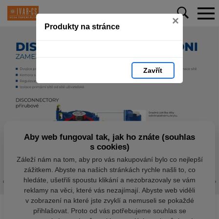
×
Produkty na stránce
Zavřít
Aby web fungoval tak, jak ho znáte (souhlas
s cookies)
Záleží nám na tom, aby pro vás nakupování bylo co nejlepší
zážitkem. Abyste na našich stránkách rychle našli to, co
hledáte, ušetřili spoustu klikání a nezobrazovaly se vám
reklamy na věci, které vás nezajímají. Abyste web viděli
v zobrazení na které jste zvyklí a nemuseli se pokaždé
přihlašovat. Proto od vás potřebujeme souhlas se