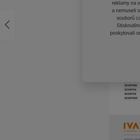
reklamy na vě
a nemuseli s
souborů co
Stisknutím
poskytovali s