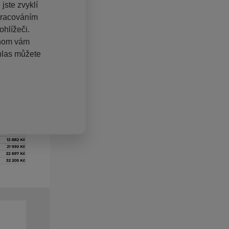
jste zvyklí
pracováním
hlížeči.
chom vám
hlas můžete