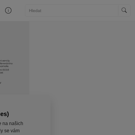
ies)
e na našich
aly se vám