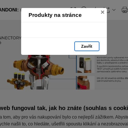
ANDONI: strana 8
×
Produkty na stránce
Zavřít
web fungoval tak, jak ho znáte (souhlas s cook
a tom, aby pro vás nakupování bylo co nejlepší zážitkem. Abyst
ychle našli to, co hledáte, ušetřili spoustu klikání a nezobrazov