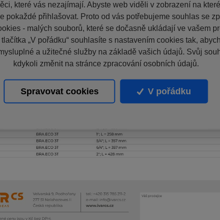
ci, které vás nezajímají. Abyste web viděli v zobrazení na které 
e pokaždé přihlašovat. Proto od vás potřebujeme souhlas se z
okies - malých souborů, které se dočasně ukládají ve vašem pro
 tlačítka „V pořádku“ souhlasíte s nastavením cookies tak, aby
mysluplné a užitečné služby na základě vašich údajů. Svůj sou
kdykoli změnit na stránce zpracování osobních údajů.
Spravovat cookies
V pořádku