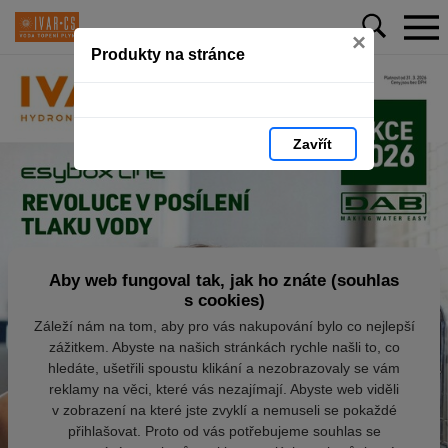
×
Produkty na stránce
Zavřít
Aby web fungoval tak, jak ho znáte (souhlas
s cookies)
Záleží nám na tom, aby pro vás nakupování bylo co nejlepší
zážitkem. Abyste na našich stránkách rychle našli to, co
hledáte, ušetřili spoustu klikání a nezobrazovaly se vám
reklamy na věci, které vás nezajímají. Abyste web viděli
v zobrazení na které jste zvyklí a nemuseli se pokaždé
přihlašovat. Proto od vás potřebujeme souhlas se