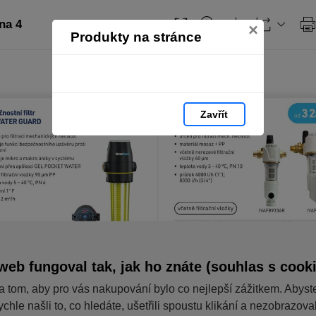
na 4
×
Produkty na stránce
Zavřít
web fungoval tak, jak ho znáte (souhlas s cook
a tom, aby pro vás nakupování bylo co nejlepší zážitkem. Abyst
ychle našli to, co hledáte, ušetřili spoustu klikání a nezobrazov