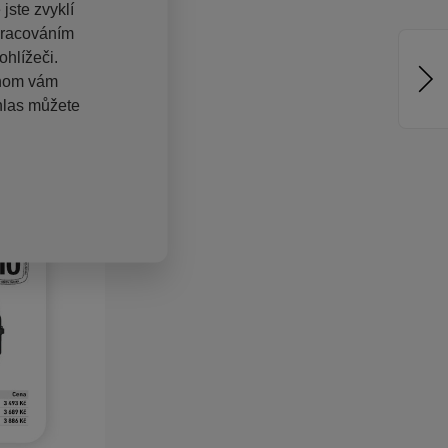
jste zvyklí
pracováním
hlížeči.
chom vám
hlas můžete