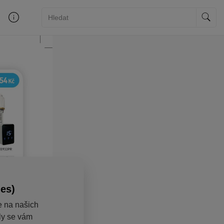
ies)
e na našich
aly se vám