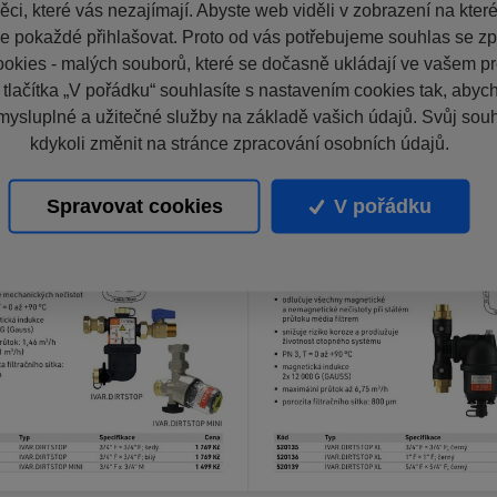
ci, které vás nezajímají. Abyste web viděli v zobrazení na které 
e pokaždé přihlašovat. Proto od vás potřebujeme souhlas se z
okies - malých souborů, které se dočasně ukládají ve vašem pro
 tlačítka „V pořádku“ souhlasíte s nastavením cookies tak, aby
mysluplné a užitečné služby na základě vašich údajů. Svůj sou
kdykoli změnit na stránce zpracování osobních údajů.
Spravovat cookies
V pořádku