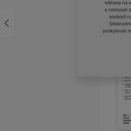
reklamy na vě
a nemuseli s
souborů co
Stisknutím
poskytovali s