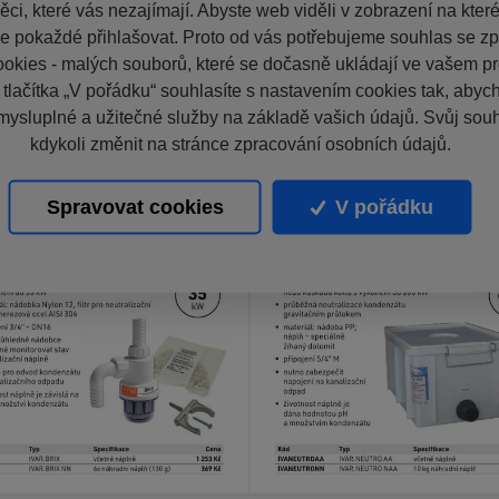
ci, které vás nezajímají. Abyste web viděli v zobrazení na které 
e pokaždé přihlašovat. Proto od vás potřebujeme souhlas se z
okies - malých souborů, které se dočasně ukládají ve vašem pro
 tlačítka „V pořádku“ souhlasíte s nastavením cookies tak, aby
mysluplné a užitečné služby na základě vašich údajů. Svůj sou
kdykoli změnit na stránce zpracování osobních údajů.
Spravovat cookies
V pořádku