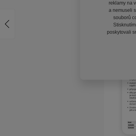
reklamy na vě
a nemuseli s
souborů co
Stisknutím
poskytovali s