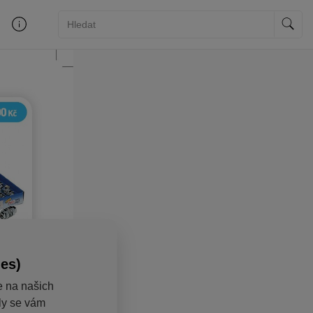
ies)
e na našich
aly se vám