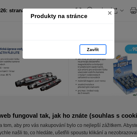
26: strana 5
×
Produkty na stránce
Zavřít
web fungoval tak, jak ho znáte (souhlas s cook
a tom, aby pro vás nakupování bylo co nejlepší zážitkem. Abyst
ychle našli to, co hledáte, ušetřili spoustu klikání a nezobrazov