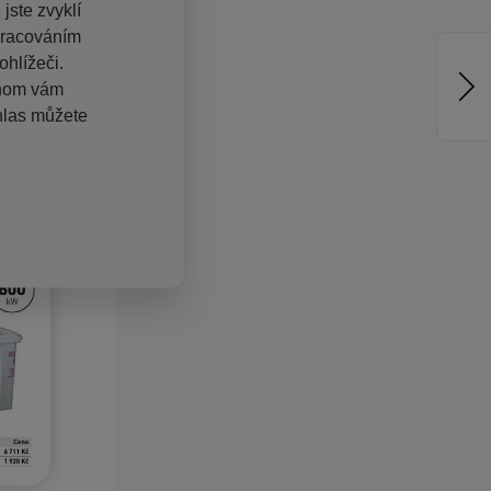
jste zvyklí
pracováním
hlížeči.
chom vám
hlas můžete