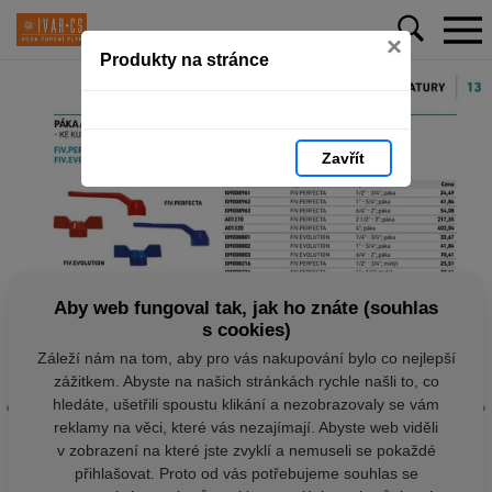
×
Produkty na stránce
Zavřít
Aby web fungoval tak, jak ho znáte (souhlas
s cookies)
Záleží nám na tom, aby pro vás nakupování bylo co nejlepší
zážitkem. Abyste na našich stránkách rychle našli to, co
hledáte, ušetřili spoustu klikání a nezobrazovaly se vám
reklamy na věci, které vás nezajímají. Abyste web viděli
v zobrazení na které jste zvyklí a nemuseli se pokaždé
přihlašovat. Proto od vás potřebujeme souhlas se