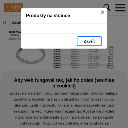
×
Produkty na stránce
Zavřít
Aby web fungoval tak, jak ho znáte (souhlas
s cookies)
Záleží nám na tom, aby pro vás nakupování bylo co nejlepší
zážitkem. Abyste na našich stránkách rychle našli to, co
hledáte, ušetřili spoustu klikání a nezobrazovaly se vám
reklamy na věci, které vás nezajímají. Abyste web viděli
v zobrazení na které jste zvyklí a nemuseli se pokaždé
přihlašovat. Proto od vás potřebujeme souhlas se