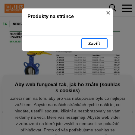
×
Produkty na stránce
Zavřít
Aby web fungoval tak, jak ho znáte (souhlas
s cookies)
Záleží nám na tom, aby pro vás nakupování bylo co nejlepší
zážitkem. Abyste na našich stránkách rychle našli to, co
hledáte, ušetřili spoustu klikání a nezobrazovaly se vám
reklamy na věci, které vás nezajímají. Abyste web viděli
v zobrazení na které jste zvyklí a nemuseli se pokaždé
přihlašovat. Proto od vás potřebujeme souhlas se