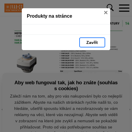
×
Produkty na stránce
Zavřít
Aby web fungoval tak, jak ho znáte (souhlas
s cookies)
Záleží nám na tom, aby pro vás nakupování bylo co nejlepší
zážitkem. Abyste na našich stránkách rychle našli to, co
hledáte, ušetřili spoustu klikání a nezobrazovaly se vám
reklamy na věci, které vás nezajímají. Abyste web viděli
v zobrazení na které jste zvyklí a nemuseli se pokaždé
přihlašovat. Proto od vás potřebujeme souhlas se