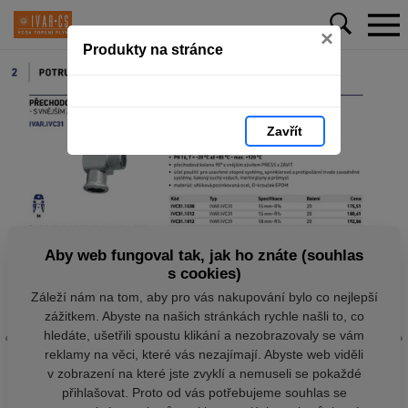
×
Produkty na stránce
Zavřít
Aby web fungoval tak, jak ho znáte (souhlas
s cookies)
Záleží nám na tom, aby pro vás nakupování bylo co nejlepší
zážitkem. Abyste na našich stránkách rychle našli to, co
hledáte, ušetřili spoustu klikání a nezobrazovaly se vám
reklamy na věci, které vás nezajímají. Abyste web viděli
v zobrazení na které jste zvyklí a nemuseli se pokaždé
přihlašovat. Proto od vás potřebujeme souhlas se