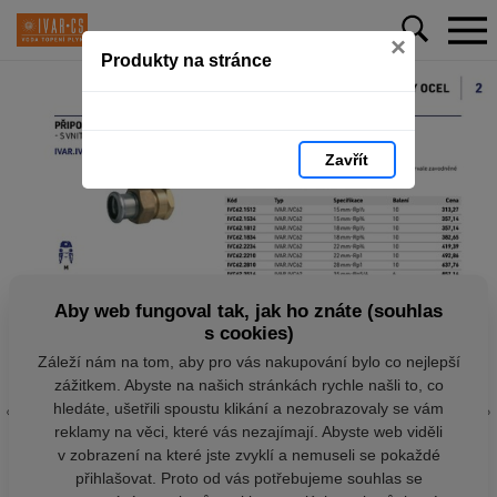
×
Produkty na stránce
Zavřít
Aby web fungoval tak, jak ho znáte (souhlas
s cookies)
Záleží nám na tom, aby pro vás nakupování bylo co nejlepší
zážitkem. Abyste na našich stránkách rychle našli to, co
hledáte, ušetřili spoustu klikání a nezobrazovaly se vám
reklamy na věci, které vás nezajímají. Abyste web viděli
v zobrazení na které jste zvyklí a nemuseli se pokaždé
přihlašovat. Proto od vás potřebujeme souhlas se