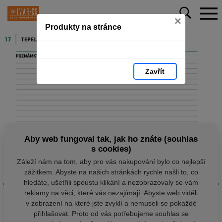
×
Produkty na stránce
Zavřít
Aby web fungoval tak, jak ho znáte (souhlas
s cookies)
Záleží nám na tom, aby pro vás nakupování bylo co nejlepší
zážitkem. Abyste na našich stránkách rychle našli to, co
hledáte, ušetřili spoustu klikání a nezobrazovaly se vám
reklamy na věci, které vás nezajímají. Abyste web viděli
v zobrazení na které jste zvyklí a nemuseli se pokaždé
přihlašovat. Proto od vás potřebujeme souhlas se