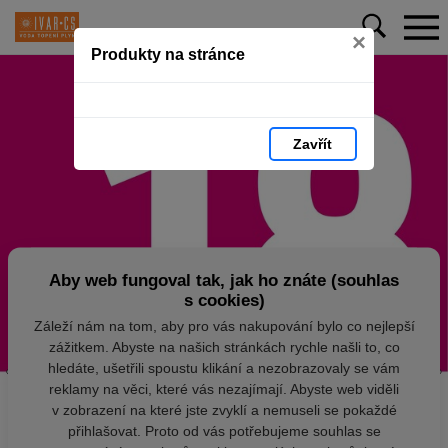
×
Produkty na stránce
Zavřít
Aby web fungoval tak, jak ho znáte (souhlas
s cookies)
Záleží nám na tom, aby pro vás nakupování bylo co nejlepší
zážitkem. Abyste na našich stránkách rychle našli to, co
hledáte, ušetřili spoustu klikání a nezobrazovaly se vám
reklamy na věci, které vás nezajímají. Abyste web viděli
v zobrazení na které jste zvyklí a nemuseli se pokaždé
přihlašovat. Proto od vás potřebujeme souhlas se