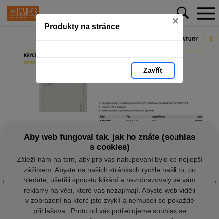
×
Produkty na stránce
Zavřít
Aby web fungoval tak, jak ho znáte (souhlas
s cookies)
Záleží nám na tom, aby pro vás nakupování bylo co nejlepší
zážitkem. Abyste na našich stránkách rychle našli to, co
hledáte, ušetřili spoustu klikání a nezobrazovaly se vám
reklamy na věci, které vás nezajímají. Abyste web viděli
v zobrazení na které jste zvyklí a nemuseli se pokaždé
přihlašovat. Proto od vás potřebujeme souhlas se